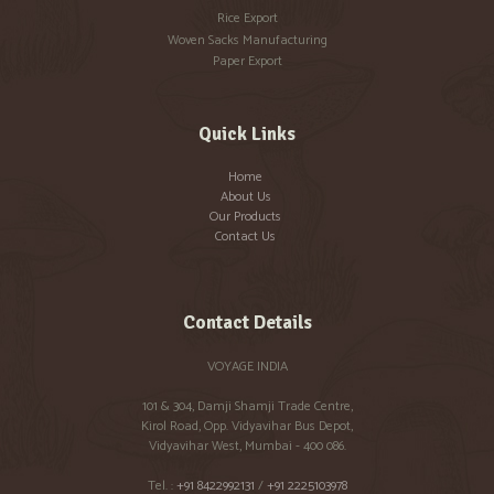
Rice Export
Woven Sacks Manufacturing
Paper Export
Quick Links
Home
About Us
Our Products
Contact Us
Contact Details
VOYAGE INDIA
101 & 304, Damji Shamji Trade Centre,
Kirol Road, Opp. Vidyavihar Bus Depot,
Vidyavihar West, Mumbai - 400 086.
Tel. :
+91 8422992131
/
+91 2225103978