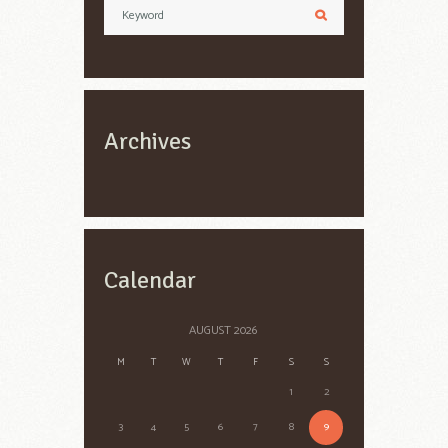
Archives
Calendar
AUGUST
2026
M
T
W
T
F
S
S
1
2
3
4
5
6
7
8
9